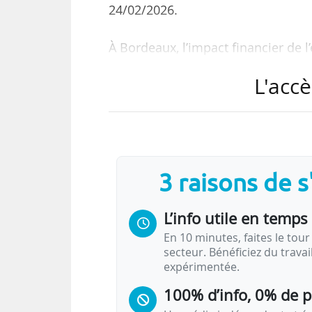
24/02/2026.
À Bordeaux, l’impact financier de l’
• les dépenses directes de l’école 
L'accè
• les dépenses indirectes générées 
• ainsi que les effets induits via l
À Marseille, l’impact financier tot
les territoires de Nouvelle-Aquitai
3 raisons de 
Au-delà de l’impact financier, le
L’info utile en temps 
développement des entreprises loca
• …
En 10 minutes, faites le tour 
secteur. Bénéficiez du trava
expérimentée.
100% d’info, 0% de 