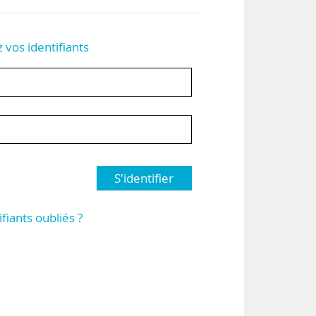
z vos identifiants
S'identifier
ifiants oubliés ?