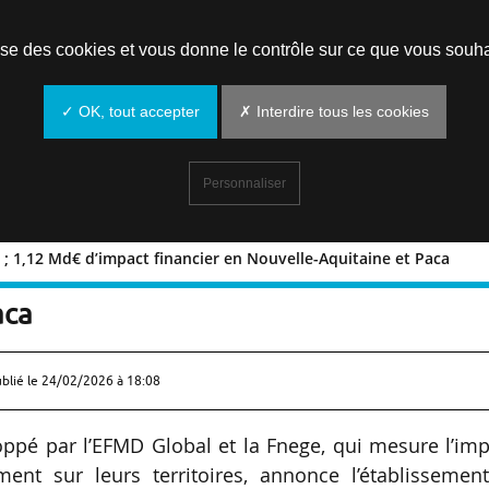
Prendre un rendez-vous
lise des cookies et vous donne le contrôle sur ce que vous souha
✓ OK, tout accepter
✗ Interdire tous les cookies
Personnaliser
s ; 1,12 Md€ d’impact financier en Nouvelle-Aquitaine et Paca
l Bsis ; 1,12 Md€ d’impact financier e
aca
ublié le
24/02/2026 à 18:08
loppé par l’EFMD Global et la Fnege, qui mesure l’im
t sur leurs territoires, annonce l’établissement