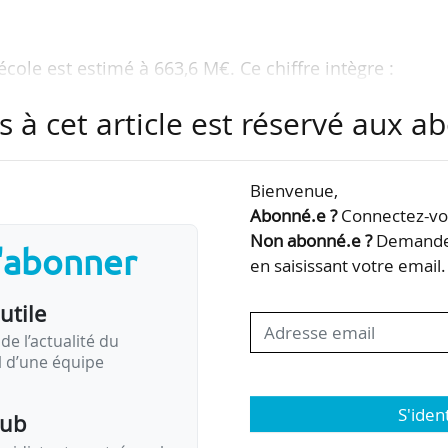
école est estimé à 663,6 M€. Ce chiffre intègre :
(salaires, fonctionnement, investissements),
s à cet article est réservé aux 
par les étudiants, enseignants et visiteurs,
e tissu économique local.
Bienvenue,
al atteint 468,5 M€. Au total, 1,12 Md€ sont générés 
Abonné.e ?
Connectez-vou
ne et de Provence-Alpes-Côte d’Azur.
Non abonné.e ?
Demandez
s'abonner
en saisissant votre email.
 rapport Bsis met en lumière la contribution de Kedg
utile
les. Ainsi :
de l’actualité du
il d’une équipe
S'iden
pub