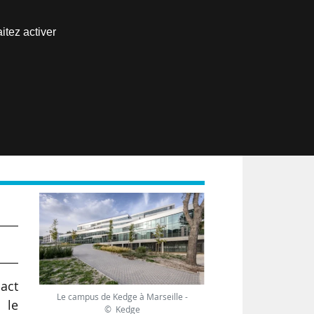
Nous joindre
itez activer
Espace abonné
EN
n
pact
Le campus de Kedge à Marseille -
 le
© Kedge