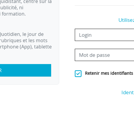
idistant, centré sur la
ublicité, ni
i formation.
Utilise
uotidien, le jour de
rubriques et les mots
artphone (App), tablette
R
Retenir mes identifiants
Ident