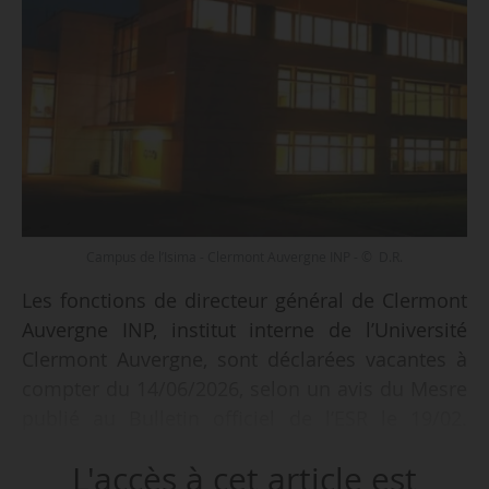
Campus de l’Isima - Clermont Auvergne INP - © D.R.
Les fonctions de directeur général de Clermont
Auvergne INP, institut interne de l’Université
Clermont Auvergne, sont déclarées vacantes à
compter du 14/06/2026, selon un avis du Mesre
publié au Bulletin officiel de l’ESR le 19/02.
Sophie Commereuc, qui occupe ce poste depuis
L'accès à cet article est
2021, peut se représenter.