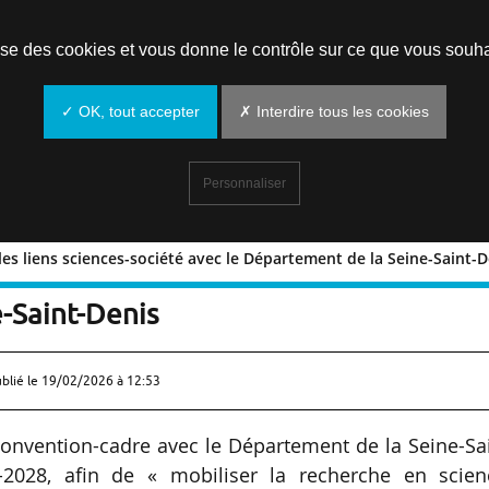
Prendre un rendez-vous
lise des cookies et vous donne le contrôle sur ce que vous souha
✓ OK, tout accepter
✗ Interdire tous les cookies
Personnaliser
es liens sciences-société avec le Département de la Seine-Saint-D
rcer les liens sciences-société avec l
-Saint-Denis
ublié le
19/02/2026 à 12:53
nvention-cadre avec le Département de la Seine-Sai
-2028, afin de « mobiliser la recherche en scien