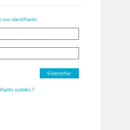
z vos identifiants
S'identifier
ifiants oubliés ?