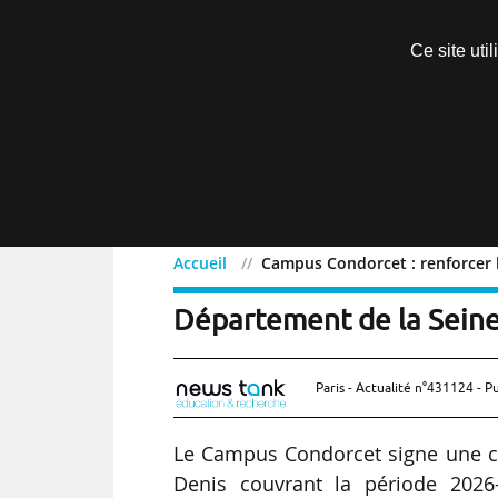
Découvrir sans engagement
Ce site uti
Menu
Accueil
Campus Condorcet : renforcer l
Campus Condorcet : renfo
Département de la Seine
Paris - Actualité n°431124 - P
Le Campus Condorcet signe une co
Denis couvrant la période 2026