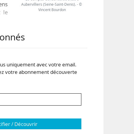
iens
Aubervilliers (Seine-Saint-Denis). - ©
Vincent Bourdon
t le
abonnés
e et
s uniquement avec votre email.
 votre abonnement découverte
tifier / Découvrir