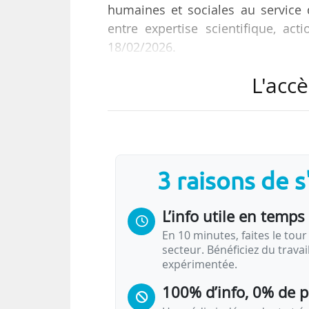
humaines et sociales au service d
entre expertise scientifique, act
18/02/2026.
L'accè
Quatre actions guident la conventi
• « Renforcer la place de l’expert
l’évaluation des politiques publiq
• « Diffuser la culture scientifique
• « Valoriser l’histoire, le patrimoi
3 raisons de 
• « Accompagner l’inclusion et l’hos
L’info utile en temps 
Pour Pierre-Paul Zalio, président
En 10 minutes, faites le tour 
secteur. Bénéficiez du trava
expérimentée.
100% d’info, 0% de 