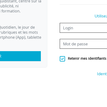
idistant, centré sur la
ublicité, ni
i formation.
Utilise
uotidien, le jour de
rubriques et les mots
artphone (App), tablette
R
Retenir mes identifiants
Ident