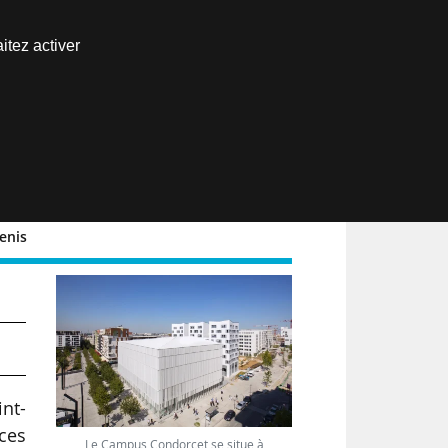
Nous joindre
itez activer
Espace abonné
EN
enis
e
nt-
ces
Le Campus Condorcet se situe à