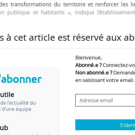
es transformations du territoire et renforcer les l
ion publique et habitants », indique l’établissemen
s à cet article est réservé aux 
on-cadre :
ise scientifique dans la définition, la mise en œuvr
ues départementales » ;
Bienvenue,
 auprès de tous les publics » ;
Abonné.e ?
Connectez-vou
ne et la mémoire du territoire » ;
Non abonné.e ?
Demandez
s'abonner
pitalité ».
en saisissant votre email.
utile
 du Campus Condorcet, ce…
de l’actualité du
il d’une équipe
S'iden
pub