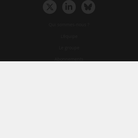
Qui sommes-nous ?
L‘équipe
Le groupe
Abonnements
Contact
Archives
CGA
Mentions légales
Confidentialité
Cookies