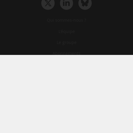
Qui sommes-nous ?
L‘équipe
Le groupe
Abonnements
Contact
Archives
CGA
Mentions légales
Confidentialité
Cookies