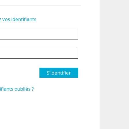
z vos identifiants
S'identifier
ifiants oubliés ?