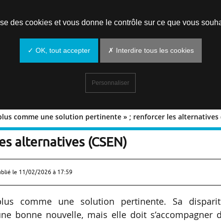
Prendre un rendez-vous
lise des cookies et vous donne le contrôle sur ce que vous souha
✓ OK, tout accepter
✗ Interdire tous les cookies
Personnaliser
lus comme une solution pertinente » ; renforcer les alternatives
araît plus comme une solution
les alternatives (CSEN)
ublié le
11/02/2026 à 17:59
lus comme une solution pertinente. Sa disparit
une bonne nouvelle, mais elle doit s’accompagner d