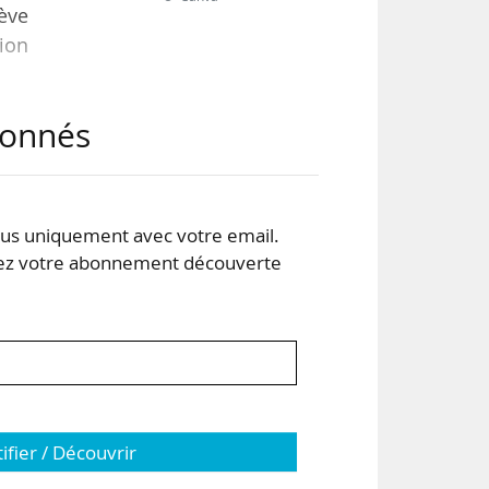
lève
ion
abonnés
009
nne
 du
s uniquement avec votre email.
 votre abonnement découverte
ote
tifier / Découvrir