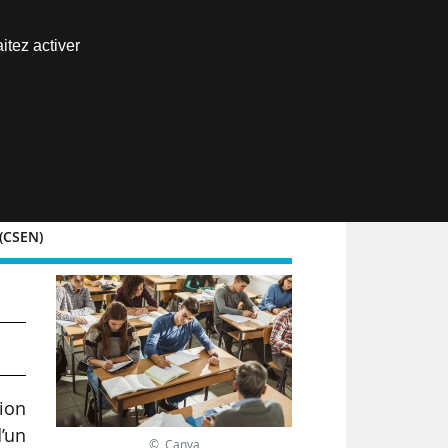
Nous joindre
itez activer
Espace abonné
EN
 (CSEN)
ion
’un
© Canva