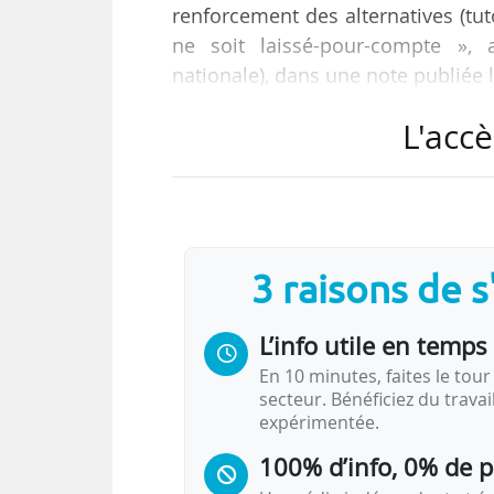
renforcement des alternatives (tu
ne soit laissé-pour-compte », a
nationale), dans une note publiée 
L'accè
La note indique que le redouble
en passant de 37 % à 11 % des él
des pays de l’OCDE (9 %). La 
redoublement en France s’est arrê
3 raisons de 
Or, « une augmentation du redo
propose ainsi un chiffrage « …
L’info utile en temps 
En 10 minutes, faites le tour 
secteur. Bénéficiez du trava
expérimentée.
100% d’info, 0% de 