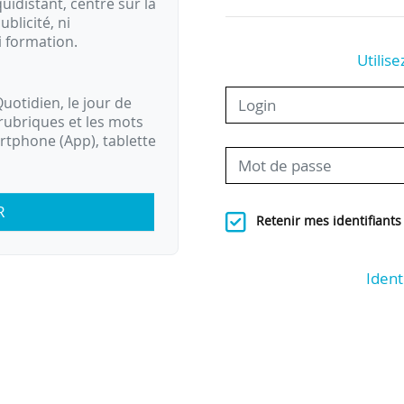
idistant, centré sur la
ublicité, ni
i formation.
Utilise
uotidien, le jour de
rubriques et les mots
artphone (App), tablette
R
Retenir mes identifiants
Ident