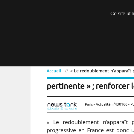
Découvrir sans engagement
Ce site uti
Menu
Accueil
« Le redoublement n’apparaît p
« Le redoublement n’app
pertinente » ; renforcer 
Paris - Actualité n°430166 - P
« Le redoublement n’apparaît p
progressive en France est donc 