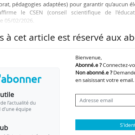
torat, pédagogies adaptées) pour garantir qu’aucun é
ffirme le CSEN (conseil scientifique de l’éducat
le 05/02/2026.
s à cet article est réservé aux 
ment en France a considérablement diminué depuis 2
èves de 15 ans, plaçant la France proche de la moye
note souligne que le mouvement de décroissance
Bienvenue,
té depuis 2021.
Abonné.e ?
Connectez-vou
Non abonné.e ?
Demandez
s'abonner
ublement a des conséquences budgétaires ». La n
en saisissant votre email.
utile
de l’actualité du
il d’une équipe
S'iden
pub