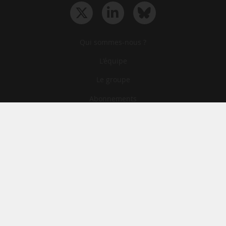
Qui sommes-nous ?
L‘équipe
Le groupe
Abonnements
Contact
Archives
CGA
Mentions légales
Confidentialité
Cookies