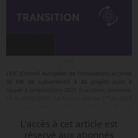
© EIC
L’EIC (Conseil européen de l’innovation) accorde
96 M€ de subventions à 40 projets suite à
l’appel à propositions 2025 Transition, annonce-
re
t-il le 09/02/2026. La France, arrivée 1
en 2024
e
avec sept projets, se classe en 2025 au 3
rang
avec quatre projets (-3) dotés de 9,9 M€, à
L'accès à cet article est
égalité avec la Suède, et derrière les Pays-Bas et
l’Italie qui comptent cinq projets chacun.
réservé aux abonnés