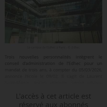
Le campus de l’Edhec à Paris - © Edhec
Trois nouvelles personnalités intègrent le
conseil d’administration de l’Edhec pour un
mandat de trois ans, à compter du 05/03/2026,
annonce l’école le 09/02. Il s’agit de Laurent
Saint-Martin, ancien ministre, senior advisor
chez Rothschild & Co et l’ADIT (alumnus 2009),
L'accès à cet article est
Virginie Courtin, directrice générale du groupe
Clarins (alumna 2010), et Ann E. Harrison,
réservé aux abonnés