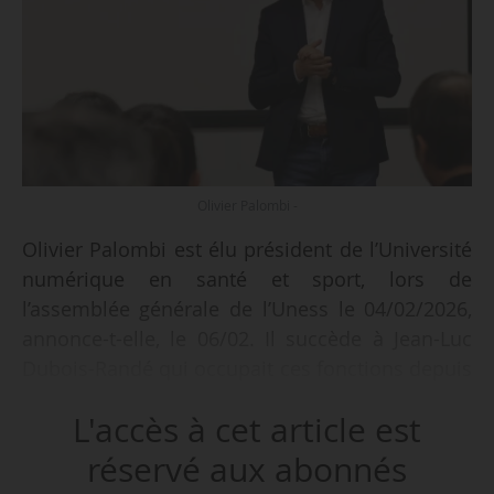
Olivier Palombi -
Olivier Palombi est élu président de l’Université
numérique en santé et sport, lors de
l’assemblée générale de l’Uness le 04/02/2026,
annonce-t-elle, le 06/02. Il succède à Jean-Luc
Dubois-Randé qui occupait ces fonctions depuis
janvier 2020.
L'accès à cet article est
PU-PH à l’Université Grenoble Alpes, Olivier
réservé aux abonnés
Palombi a été doyen de la faculté de médecine