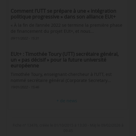
Comment l’UTT se prépare à une « intégration
politique progressive » dans son alliance EUt+
« À la fin de l’année 2022 se termine la première phase
de financement du projet EUt+, et nous…
09/11/2022 - 15:31
EUt+ : Timothée Toury (UTT) secrétaire général,
un « pas décisif » pour la future université
européenne
Timothée Toury, enseignant-chercheur à l’UTT, est
nommé secrétaire général (Corporate Secretary…
19/01/2022 - 15:46
+ de news
Fiche n° 13476, créée le 01/10/2015 à 13:30 - MàJ le 09/02/2026 à
09:45