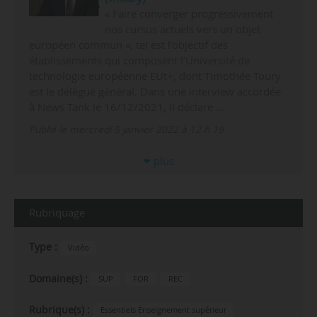
« Faire converger progressivement
nos cursus actuels vers un objet
européen commun », tel est l’objectif des
établissements qui composent l’Université de
technologie européenne EUt+, dont Timothée Toury
est le délégué général. Dans une interview accordée
à News Tank le 16/12/2021, il déclare …
Publié le mercredi 5 janvier 2022 à 12 h 19
plus
Rubriquage
Type :
Vidéo
Domaine(s) :
SUP
FOR
REC
Rubrique(s) :
Essentiels Enseignement supérieur