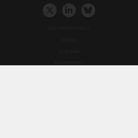
Qui sommes-nous ?
L‘équipe
Le groupe
Abonnements
Contact
Archives
CGA
Mentions légales
Confidentialité
Cookies