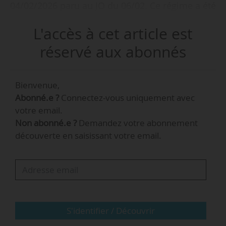
04/02/2026 paru au JO du 06/02. Ce régime a été
mis en place pour ces personnels au
L'accès à cet article est
01/01/2022.
réservé aux abonnés
Le texte précise que les personnels mis à
disposition, à l’instar des personnels placés en
Bienvenue,
délégation, sont attributaires de l’indemnité liée
Abonné.e ?
Connectez-vous uniquement avec
au grade et qu’ils peuvent bénéficier de
votre email.
l’indemnité fonctionnelle en cas de mise à
Non abonné.e ?
Demandez votre abonnement
disposition à temps incomplet.
découverte en saisissant votre email.
Il supprime également l’interdiction de formuler
une nouvelle demande de prime individuelle
durant la période d’attribution de quatre ans, et
ajoute que « nul ne peut bénéficier plusieurs
fois de la même composante au cours d’une
S'identifier / Découvrir
même période ».