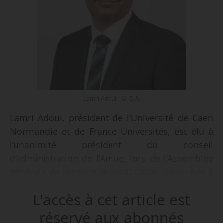
Lamri Adoui - © D.R.
Lamri Adoui, président de l’Université de Caen
Normandie et de France Universités, est élu à
l’unanimité président du conseil
d’administration de l’Amue, lors de l’Assemblée
générale de l’agence le 05/02/2026. Il succède à
Gilles Roussel, président par intérim de
L'accès à cet article est
l’Université Gustave Eiffel.
réservé aux abonnés