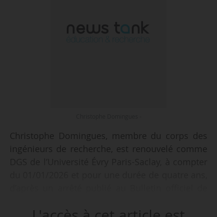
Christophe Domingues -
Christophe Domingues, membre du corps des
ingénieurs de recherche, est renouvelé comme
DGS de l’Université Évry Paris-Saclay, à compter
du 01/01/2026 et pour une durée de quatre ans,
d’après un arrêté publié au Bulletin officiel de
l’ESR du 05/02/2026. Il occupe ce poste depuis
L'accès à cet article est
le 01/03/2024.