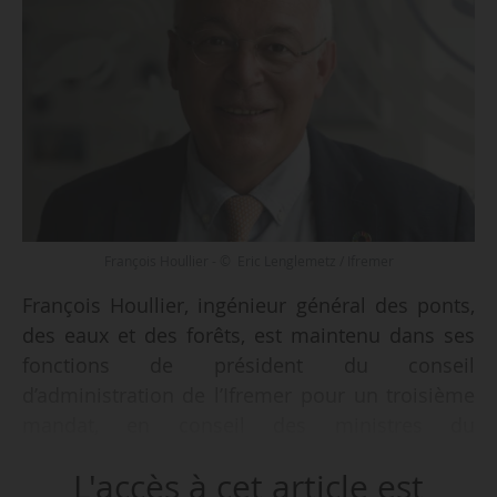
François Houllier - © Eric Lenglemetz / Ifremer
François Houllier, ingénieur général des ponts,
des eaux et des forêts, est maintenu dans ses
fonctions de président du conseil
d’administration de l’Ifremer pour un troisième
mandat, en conseil des ministres du
04/02/2026. Il exerce également à ce titre la
L'accès à cet article est
fonction de directeur général de l’établissement.