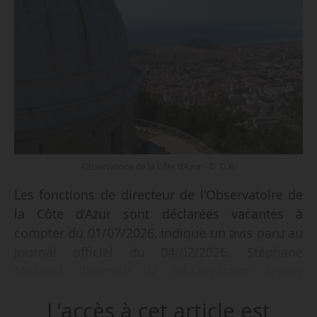
Observatoire de la Côte d’Azur - © D.R.
Les fonctions de directeur de l’Observatoire de
la Côte d’Azur sont déclarées vacantes à
compter du 01/07/2026, indique un avis paru au
Journal officiel du 04/02/2026. Stéphane
Mazevet, directeur de l’observatoire depuis
juin 2021, a la possibilité d’être renouvelé pour
L'accès à cet article est
un second mandat de cinq ans.