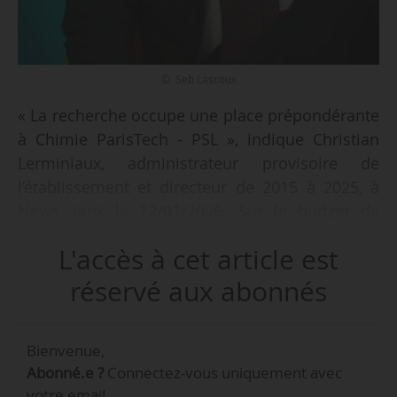
© Seb Lascoux
« La recherche occupe une place prépondérante
à Chimie ParisTech - PSL », indique Christian
Lerminiaux, administrateur provisoire de
l’établissement et directeur de 2015 à 2025, à
News Tank le 12/01/2026. Sur le budget de
l’établissement de 20 M€, « environ trois quarts
L'accès à cet article est
sont consacrés à la recherche, et un quart à la
formation ».
réservé aux abonnés
Il dresse le bilan du maintien de l’établissement
Bienvenue,
à « un haut niveau d’investissement en matière
Abonné.e ?
Connectez-vous uniquement avec
de recherche, en particulier sur le plan du
votre email.