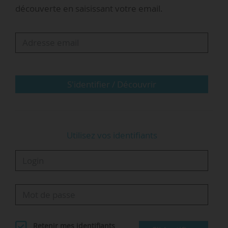
nommé président de l’EPCC en juin 2022. Il est
découverte en saisissant votre email.
aussi membre du Conseil présidentiel de la
science installé par Emmanuel Macron en
décembre 2023.
La fonction de président du CNRS sera vacante
à compter du 08/02/2026. La date limite de
S'identifier / Découvrir
dépôt des dossiers de candidatures est fixée…
Utilisez vos identifiants
Retenir mes identifiants