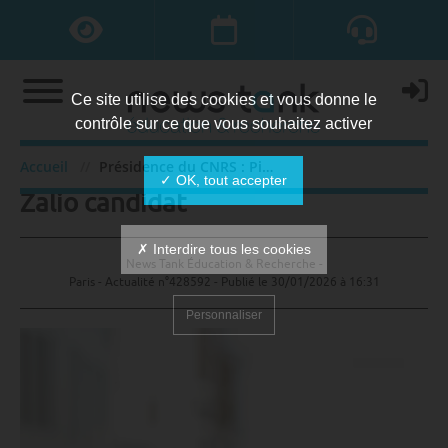
Ce site utilise des cookies et vous donne le
contrôle sur ce que vous souhaitez activer
Présidence du CNRS : Pierre-Paul
Accueil
Présidence du CNRS : Pierre-Paul Zalio candidat
✓ OK, tout accepter
Zalio candidat
✗ Interdire tous les cookies
News Tank Éducation & Recherche -
Paris - Actualité n°428592 - Publié le
30/01/2026 à 16:31
Personnaliser