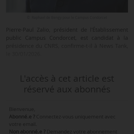
© ️ Raphael de Bengy pour le Campus Condorcet
Pierre-Paul Zalio, président de l’Établissement
public Campus Condorcet, est candidat à la
présidence du CNRS, confirme-t-il à News Tank,
le 30/01/2026.
Professeur de sociologie, Pierre-Paul Zalio a
L'accès à cet article est
notamment dirigé le département de sciences
sociales de l’ENS Cachan (aujourd’hui ENS Paris-
réservé aux abonnés
Saclay) de 2008 à 2011, avant de devenir vice-
président de cette ENS chargé de la recherche.
Bienvenue,
En octobre 2012, il prend la présidence de l’ENS
Abonné.e ?
Connectez-vous uniquement avec
Paris-Saclay puis est reconduit pour un second
votre email.
mandat de cinq ans, le 04/10/2017. Il est
Non abonné.e ?
Demandez votre abonnement