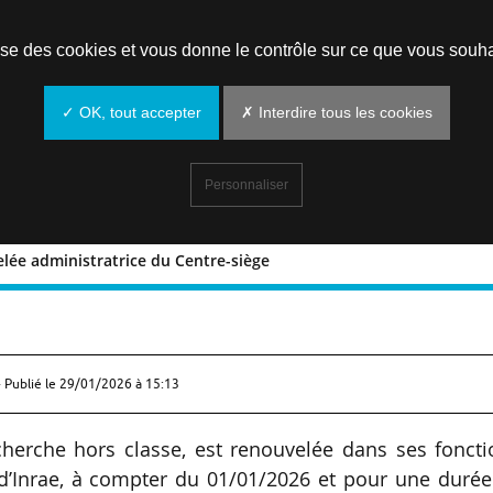
Prendre un rendez-vous
lise des cookies et vous donne le contrôle sur ce que vous souha
✓ OK, tout accepter
✗ Interdire tous les cookies
Personnaliser
elée administratrice du Centre-siège
 renouvelée administratrice du Centre-
 Publié le
29/01/2026 à 15:13
cherche hors classe, est renouvelée dans ses fonct
 d’Inrae, à compter du 01/01/2026 et pour une duré