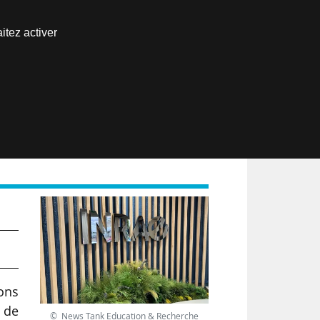
Nous joindre
itez activer
Espace abonné
EN
ions
e de
© News Tank Education & Recherche