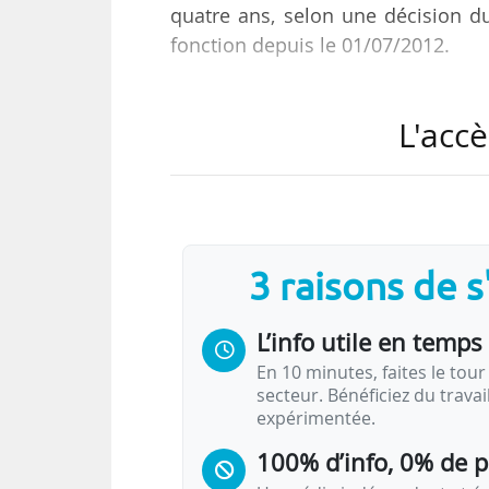
quatre ans, selon une décision d
fonction depuis le 01/07/2012.
Karine Gueritat démarre sa ca
L'accè
contemporaine au Cercil (Centre 
Loiret) en 1999. Elle occupe en mê
cheffe de projets culturels et év
et des victimes de guerre), et ce j
3 raisons de 
Cette année-là, elle rejoint l’In
01/01/2020) en tant…
L’info utile en temps 
En 10 minutes, faites le tour 
secteur. Bénéficiez du trava
expérimentée.
100% d’info, 0% de 