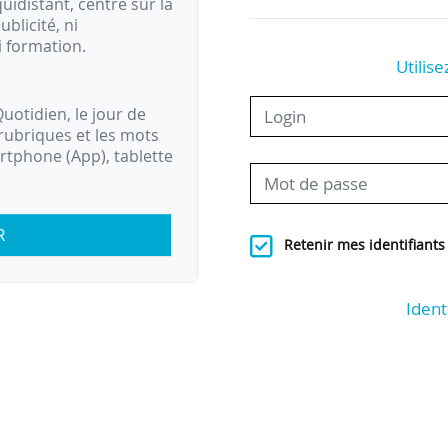
idistant, centré sur la
ublicité, ni
i formation.
Utilise
uotidien, le jour de
rubriques et les mots
artphone (App), tablette
R
Retenir mes identifiants
Ident