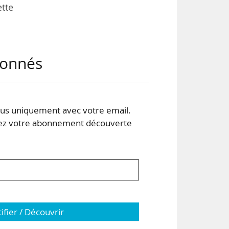
tte
ire
abonnés
 du
e et
ants
s uniquement avec votre email.
 votre abonnement découverte
e au
tifier / Découvrir