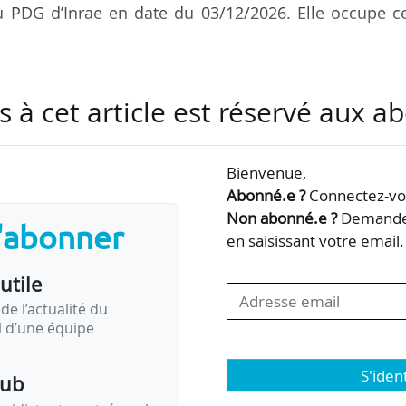
u PDG d’Inrae en date du 03/12/2026. Elle occupe ce
rrière en étant chargée de recherches en histo
s à cet article est réservé aux 
d’étude et de recherche sur les camps d’internement
me temps la fonction de directrice adjointe de servic
énementiels à l’ONACVG (office national des combatt
Bienvenue,
usqu’en 2008.
Abonné.e ?
Connectez-vou
Non abonné.e ?
Demandez
s'abonner
ra (qui a fusionné avec l’Irstea pour donner l’Inra
en saisissant votre email.
utile
de l’actualité du
il d’une équipe
S'iden
pub