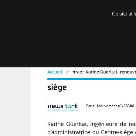
Découvrir sans engagement
Ce site uti
Menu
Accueil
Inrae : Karine Gueritat, renouv
Inrae : Karine Gueritat,
siège
Paris - Mouvement n°428380 -
Karine Gueritat, ingénieure de re
d’administratrice du Centre-siège