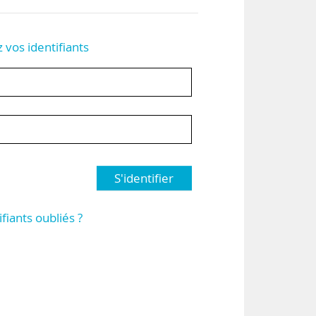
z vos identifiants
S'identifier
ifiants oubliés ?