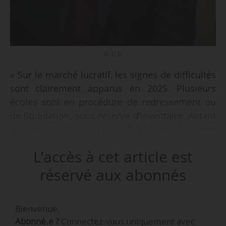
© D.R.
« Sur le marché lucratif, les signes de difficultés
sont clairement apparus en 2025. Plusieurs
écoles sont en procédure de redressement ou
de liquidation, sous réserve d’inventaire. Autant
de signaux, plus ou moins faibles, des tensions
sur ce marché. Il reste à faire la part des
L'accès à cet article est
défaillances ordinaires et celle d’un mouvement
sectoriel », écrit Laurent Batsch, le 27/01/2026,
réservé aux abonnés
dans le premier de trois volets d’une chronique
pour News Tank consacrée à l’enseignement
Bienvenue,
supérieur privé.
Abonné.e ?
Connectez-vous uniquement avec