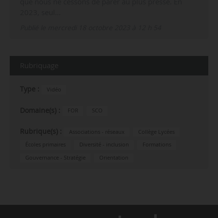
que nous ne cessons de parer au plus pressé. En
2023, seul…
Publié le mercredi 18 octobre 2023 à 12 h 54
Rubriquage
Type :
Vidéo
Domaine(s) :
FOR
SCO
Rubrique(s) :
Associations - réseaux
Collège Lycées
Écoles primaires
Diversité - inclusion
Formations
Gouvernance - Stratégie
Orientation