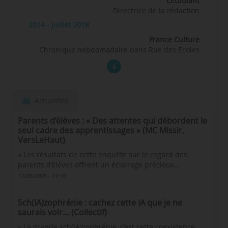
L’Etudiant
Directrice de la rédaction
2014 - juillet 2018
France Culture
Chronique hebdomadaire dans Rue des Ecoles
Actualités
Parents d’élèves : « Des attentes qui débordent le
seul cadre des apprentissages » (MC Missir,
VersLeHaut)
« Les résultats de cette enquête sur le regard des
parents d’élèves offrent un éclairage précieux…
11/05/2026 - 11:10
Sch(IA)zophrénie : cachez cette IA que je ne
saurais voir… (Collectif)
« La grande sch(IA)zophrénie, c’est cette coexistence