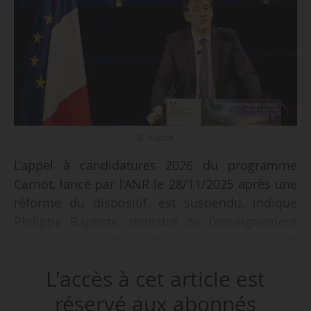
© Mesre
L’appel à candidatures 2026 du programme
Carnot, lancé par l’ANR le 28/11/2025 après une
réforme du dispositif, est suspendu, indique
Philippe Baptiste, ministre de l’enseignement
supérieur, de la recherche et de l’espace, lors de
ses vœux à la communauté de l’Esre le
L'accès à cet article est
21/01/2026. Selon lui, il « a eu des effets de
bord un peu inattendus, en créant une rivalité
réservé aux abonnés