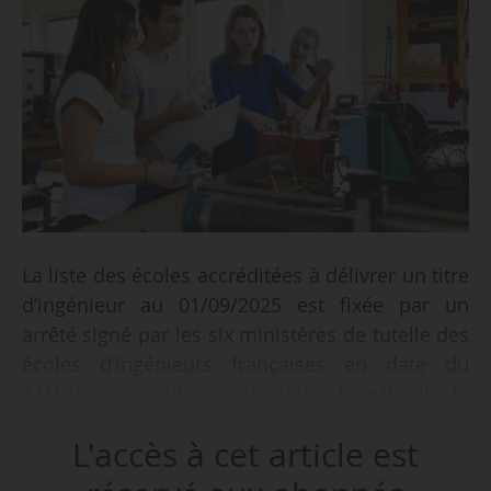
La liste des écoles accréditées à délivrer un titre
d’ingénieur au 01/09/2025 est fixée par un
arrêté signé par les six ministères de tutelle des
écoles d’ingénieurs françaises en date du
11/12/2025, publié au Journal officiel le
21/01/2026. Cette liste fait l’objet d’un arrêté
L'accès à cet article est
chaque année.