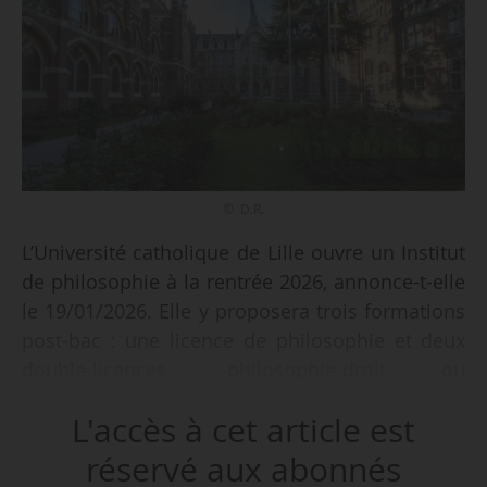
© D.R.
L’Université catholique de Lille ouvre un Institut
de philosophie à la rentrée 2026, annonce-t-elle
le 19/01/2026. Elle y proposera trois formations
post-bac : une licence de philosophie et deux
double-licences, philosophie-droit ou
philosophie-psychologie. Ces cursus
L'accès à cet article est
accueilleront 15 étudiants par promotion.
réservé aux abonnés