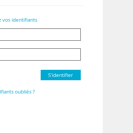
z vos identifiants
S'identifier
ifiants oubliés ?