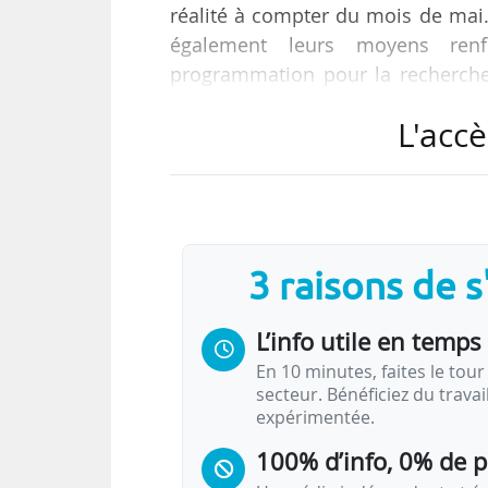
réalité à compter du mois de mai.
également leurs moyens renf
programmation pour la recherche 
Lecornu, Premier ministre, le 16/0
L'accè
Ces annonces interviennent alors q
l’Assemblée nationale. Le Go
Socialistes, pour éviter le vote d’u
3 raisons de 
Initialement, le projet de budge
la…
L’info utile en temps 
En 10 minutes, faites le tour 
secteur. Bénéficiez du trava
expérimentée.
100% d’info, 0% de 