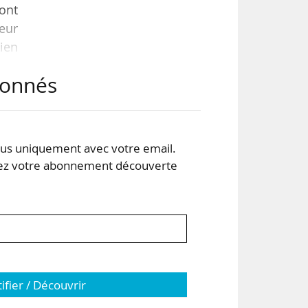
ront
eur
ien
abonnés
on à
les
s uniquement avec votre email.
 votre abonnement découverte
our
tifier / Découvrir