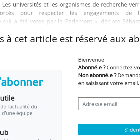
 Les universités et les organismes de recherche ver
orcés pour respecter les engagements de l
qui a été votée par le Parlement », déclare Sébast
1/2026, dans une allocution à Matignon.
s à cet article est réservé aux 
ue le projet de loi de finances 2026 est en discussi
uvernement cherche un accord, notamment avec 
Bienvenue,
ne censure.
Abonné.e ?
Connectez-vou
Non abonné.e ?
Demandez
s'abonner
t du gouvernement prévoyait une marche partielle p
en saisissant votre email.
utile
de l’actualité du
il d’une équipe
S'iden
pub