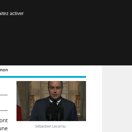
Nous joindre
itez activer
Espace abonné
EN
gnon
ns
ont
Sébastien Lecornu -
 une