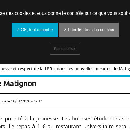
Prendre un rendez-vous
lise des cookies et vous donne le contrôle sur ce que vous souha
✓ OK, tout accepter
✗ Interdire tous les cookies
Personnaliser
jeunesse et respect de la LPR » dans les nouvelles mesures de Mati
à la jeunesse et respect de la LPR » da
e Matignon
ublié le
16/01/2026 à 19:14
 priorité à la jeunesse. Les bourses étudiantes ser
s. Le repas à 1 € au restaurant universitaire sera