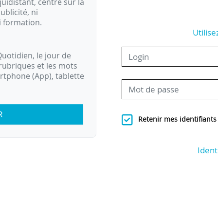
idistant, centré sur la
ublicité, ni
i formation.
Utilise
uotidien, le jour de
rubriques et les mots
artphone (App), tablette
R
Retenir mes identifiants
Ident