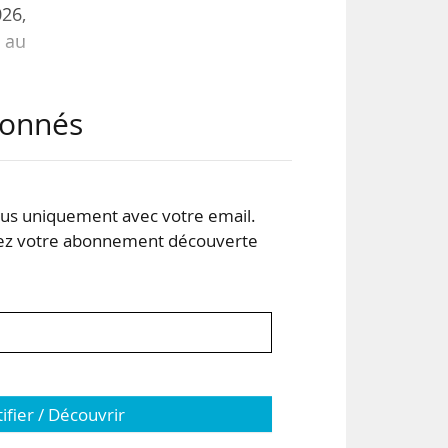
26,
t au
abonnés
) et
ence
s uniquement avec votre email.
 votre abonnement découverte
tifier / Découvrir