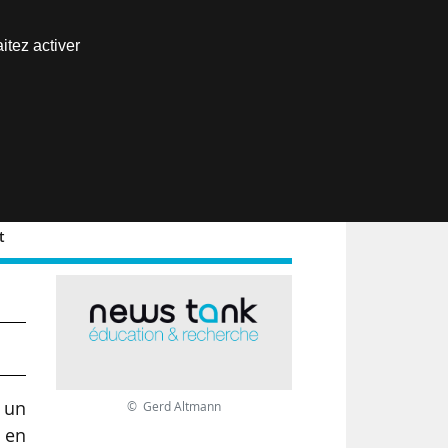
Nous joindre
itez activer
Espace abonné
EN
t
 un
© Gerd Altmann
 en