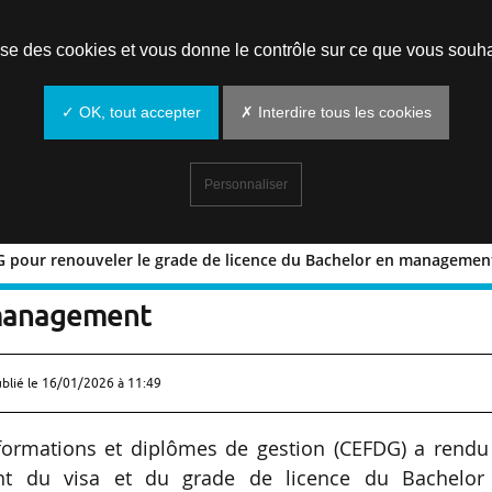
Prendre un rendez-vous
lise des cookies et vous donne le contrôle sur ce que vous souha
✓ OK, tout accepter
✗ Interdire tous les cookies
Personnaliser
DG pour renouveler le grade de licence du Bachelor en managemen
la CEFDG pour renouveler le grade de
 management
ublié le
16/01/2026 à 11:49
formations et diplômes de gestion (CEFDG) a rendu
ent du visa et du grade de licence du Bachelor