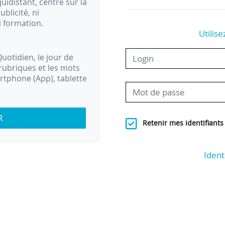
idistant, centré sur la
ublicité, ni
i formation.
Utilise
uotidien, le jour de
rubriques et les mots
artphone (App), tablette
R
Retenir mes identifiants
Ident