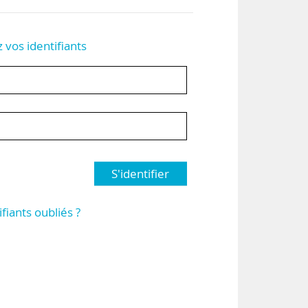
z vos identifiants
S'identifier
ifiants oubliés ?