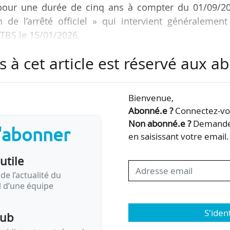
our une durée de cinq ans à compter du 01/09/20
n de l’arrêté officiel » qui intervient généralemen
e TBS le 15/01/2026.
s à cet article est réservé aux 
sieurs sites (Toulouse, Paris, Barcelone, Casablanca
ntinue et en alternance, avait obtenu le grade de lic
1 et le visa pour 5 ans à compter du 01/09/2022.
Bienvenue,
Abonné.e ?
Connectez-vou
r la CEFDG, selon l’école :
Non abonné.e ?
Demandez
s'abonner
pportées au programme ;
en saisissant votre email.
utile
de l’actualité du
il d’une équipe
S'iden
pub