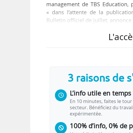
management de TBS Education, p
« dans l’attente de la publicatio
Bulletin officiel de juillet, annonc
L'accè
Cette formation dispensée sur plu
enseignée en formation initiale, co
pour 5 ans à compter du 01/09/202
Parmi les points forts identifiés pa
3 raisons de 
• « Les améliorations continues a
• L’internationalisation…
L’info utile en temps 
En 10 minutes, faites le tour 
secteur. Bénéficiez du trava
expérimentée.
100% d’info, 0% de 