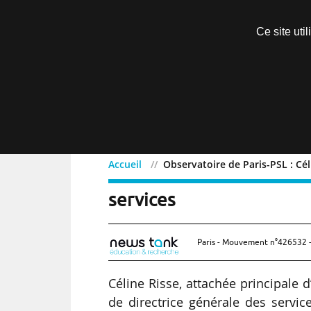
Découvrir sans engagement
Ce site uti
Menu
Accueil
Observatoire de Paris-PSL : Cél
Observatoire de Paris-PS
services
Paris - Mouvement n°426532 -
Céline Risse, attachée principale
de directrice générale des servic