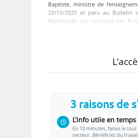
Baptiste, ministre de l’enseignem
22/12/2025 et paru au Bulletin o
Maiboroda, qui occupait ces fo
l’Université PSL le 29/09/2025.
Céline Risse est nommée pour u
31/12/2029.
L'accè
Diplômée de BSB en 2002, Célin
mission pour Rhône Alpes Touri
développement touristique de la M
3 raisons de 
L’info utile en temps 
En 10 minutes, faites le tour 
secteur. Bénéficiez du trava