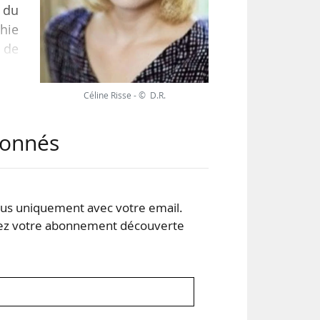
é du
hie
 de
Céline Risse - © D.R.
 au
abonnés
 de
 du
s uniquement avec votre email.
 votre abonnement découverte