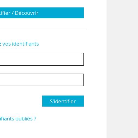
tifier / Découvrir
z vos identifiants
S'identifier
ifiants oubliés ?