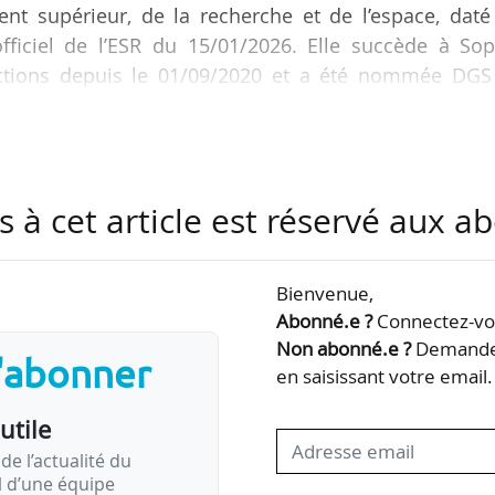
ent supérieur, de la recherche et de l’espace, dat
fficiel de l’ESR du 15/01/2026. Elle succède à Sop
nctions depuis le 01/09/2020 et a été nommée DGS
ne première période de quatre ans, du 01/01/2026
s à cet article est réservé aux 
e Risse commence sa carrière en tant que chargée
sme (2003-2005), puis chargée de la promotion et
Bienvenue,
aison du Beaufortain (2005) et chargée du…
Abonné.e ?
Connectez-vou
Non abonné.e ?
Demandez
s'abonner
en saisissant votre email.
utile
de l’actualité du
il d’une équipe