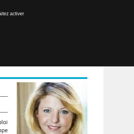
Nous joindre
itez activer
Espace abonné
EN
s
ploi
ippe