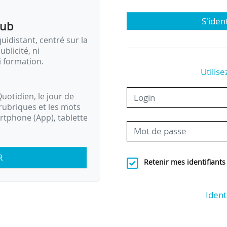
S'iden
pub
idistant, centré sur la
ublicité, ni
i formation.
Utilise
uotidien, le jour de
rubriques et les mots
artphone (App), tablette
R
Retenir mes identifiants
Ident