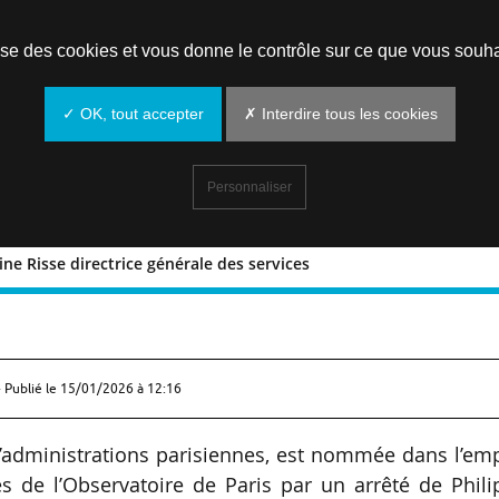
Prendre un rendez-vous
lise des cookies et vous donne le contrôle sur ce que vous souha
✓ OK, tout accepter
✗ Interdire tous les cookies
Personnaliser
ine Risse directrice générale des services
L : Céline Risse directrice générale de
 Publié le
15/01/2026 à 12:16
 d’administrations parisiennes, est nommée dans l’em
es de l’Observatoire de Paris par un arrêté de Phil