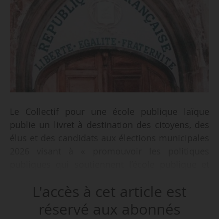
Le Collectif pour une école publique laïque
publie un livret à destination des citoyens, des
élus et des candidats aux élections municipales
2026 visant à « promouvoir les politiques
publiques qui soutiennent l’école publique et
dénoncer le financement du séparatisme social
L'accès à cet article est
et scolaire de l’enseignement privé sous
contrat ». Il est diffusé le 12/01/2026.
réservé aux abonnés