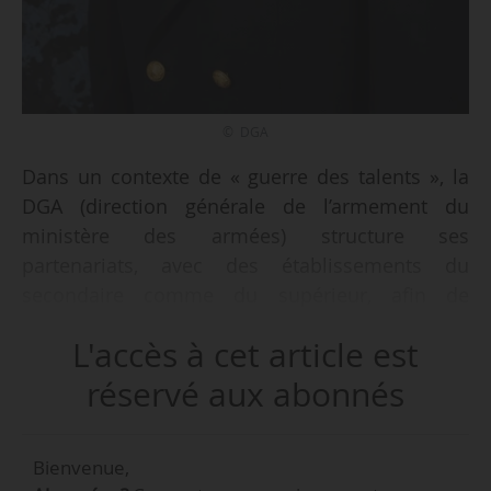
© DGA
Dans un contexte de « guerre des talents », la
DGA (direction générale de l’armement du
ministère des armées) structure ses
partenariats, avec des établissements du
secondaire comme du supérieur, afin de
faciliter ses recrutements, expose Christophe
L'accès à cet article est
Simon, sous-directeur des écoles, de la
formation et du développement professionnel,
réservé aux abonnés
dans un entretien à News Tank le 08/01/2026.
Bienvenue,
« Nous n’avons pas que des besoins