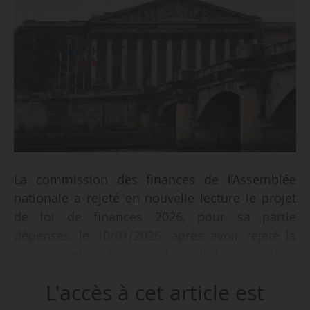
La commission des finances de l’Assemblée
nationale a rejeté en nouvelle lecture le projet
de loi de finances 2026, pour sa partie
dépenses, le 10/01/2026, après avoir rejeté la
partie recettes, le 09/01. Lors de la discussion,
plusieurs amendements ont été adoptés sur les
L'accès à cet article est
missions ESR, enseignement scolaire et Investir