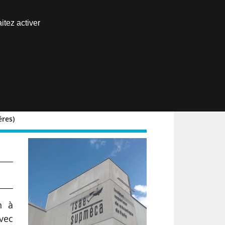
Nous joindre
itez activer
Espace abonné
EN
éres)
he
n à
vec