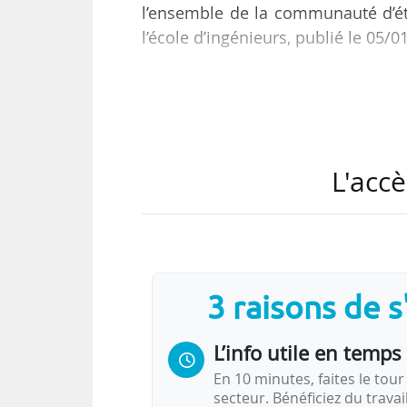
l’ensemble de la communauté d’éta
l’école d’ingénieurs, publié le 05/0
Le comité estime que la stratég
« assez éloignée de la réalité o
l’établissement ». Selon lui, sa 
d’une approche à coûts complets de
L'accè
cette approche n’est plus considé
comité.
Par ailleurs, il constate que les di
3 raisons de 
L’info utile en temps 
En 10 minutes, faites le tour 
secteur. Bénéficiez du trava