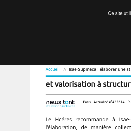
Découvrir sans engagement
Ce site uti
Menu
Accueil
Isae-Supméca : élaborer une str
Isae-Supméca : élaborer u
et valorisation à structu
Paris - Actualité n°425614 - P
Le Hcéres recommande à Isae-
l’élaboration, de manière colle