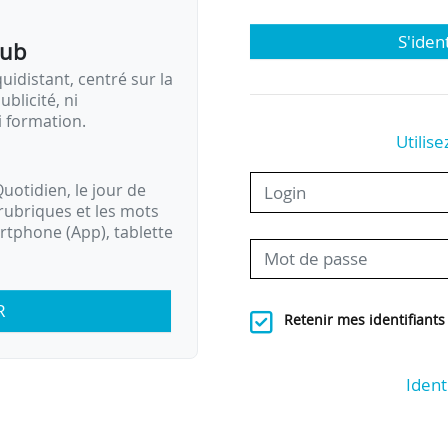
S'iden
pub
idistant, centré sur la
ublicité, ni
i formation.
Utilise
uotidien, le jour de
rubriques et les mots
artphone (App), tablette
R
Retenir mes identifiants
Ident