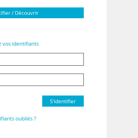
tifier / Découvrir
z vos identifiants
S'identifier
ifiants oubliés ?