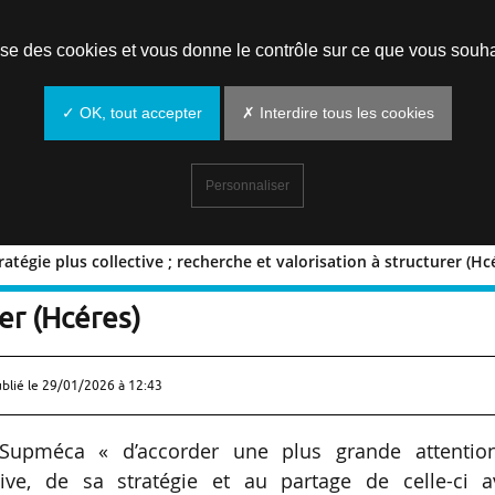
Prendre un rendez-vous
lise des cookies et vous donne le contrôle sur ce que vous souha
✓ OK, tout accepter
✗ Interdire tous les cookies
Personnaliser
atégie plus collective ; recherche et valorisation à structurer (Hc
ne stratégie plus collective ; recherc
rer (Hcéres)
ublié le
29/01/2026 à 12:43
Supméca « d’accorder une plus grande attentio
ctive, de sa stratégie et au partage de celle-ci a