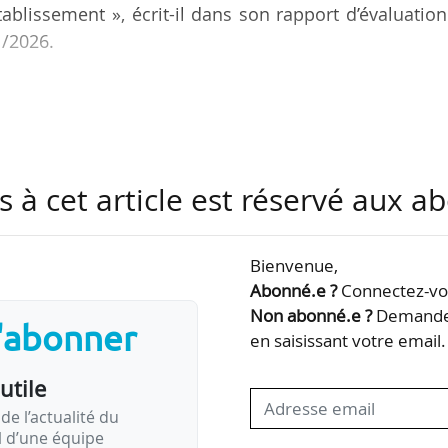
blissement », écrit-il dans son rapport d’évaluatio
1/2026.
ie 2025-2030 de l’établissement exprime une ambit
pérationnelle et des marges de manœuvre effectives
mise en œuvre repose nécessairement sur la mise en p
s activités de l’établissement. Pourtant initiée en 2
s à cet article est réservé aux 
rée comme une priorité pour l’établissement, indiqu
Bienvenue,
rections et services…
Abonné.e ?
Connectez-vou
Non abonné.e ?
Demandez
s'abonner
en saisissant votre email.
utile
de l’actualité du
il d’une équipe