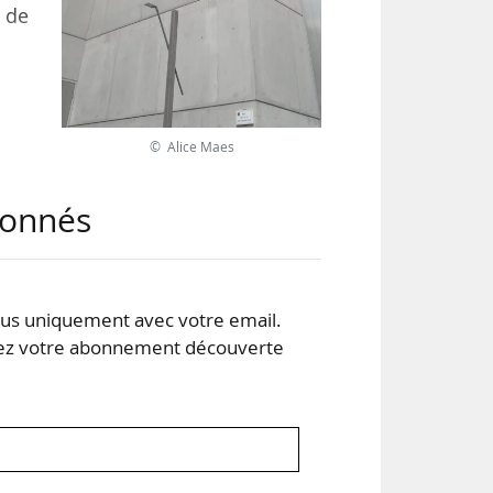
n de
ion
 de
© Alice Maes
lace
018,
abonnés
e le
s uniquement avec votre email.
 votre abonnement découverte