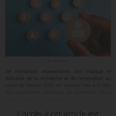
© Kitinut Tum
De nombreux mouvements ont marqué le
domaine de la recherche et de l’innovation au
cours de l’année 2025, en premier lieu à la tête
des organismes nationaux de recherche. News
Tank en a fait une sélection.
L'accès à cet article est
François Jacq a pris la présidence du Cnes à la