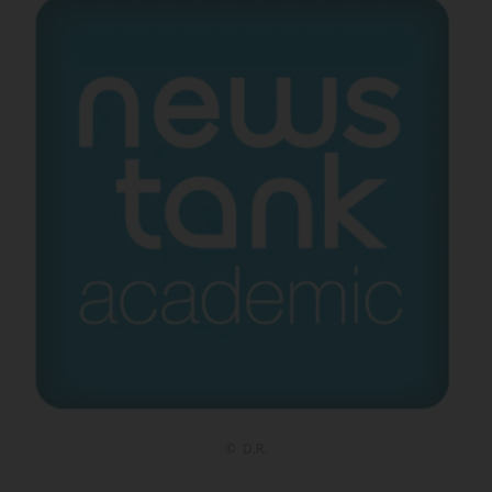
© D.R.