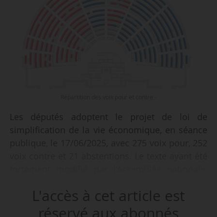
Répartition des voix pour et contre -
Les députés adoptent le projet de loi de
simplification de la vie économique, en séance
publique, le 17/06/2025, avec 275 voix pour, 252
voix contre et 21 abstentions. Le texte ayant été
fortement modifié par l’Assemblée nationale,
une commission mixte paritaire devra être
L'accès à cet article est
réunie pour se mettre d’accord sur une version
commune.
réservé aux abonnés