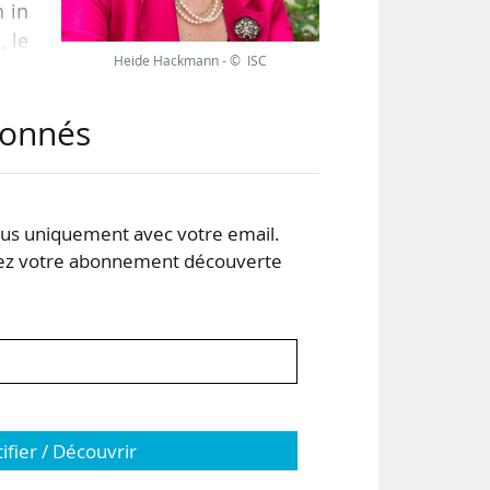
h in
, le
Heide Hackmann - © ISC
abonnés
s de
nt.
and
s uniquement avec votre email.
 votre abonnement découverte
tifier / Découvrir