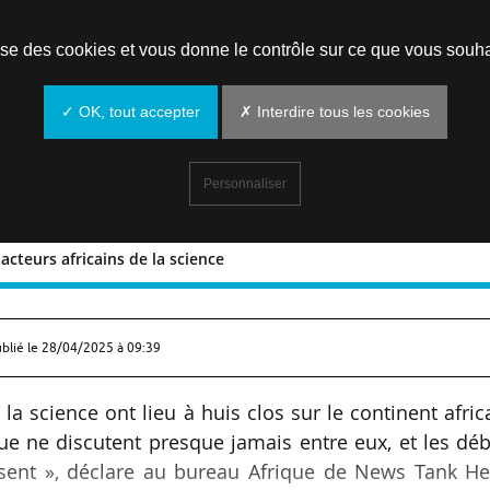
Prendre un rendez-vous
lise des cookies et vous donne le contrôle sur ce que vous souha
✓ OK, tout accepter
✗ Interdire tous les cookies
Personnaliser
cteurs africains de la science
 les acteurs africains de la science
ublié le
28/04/2025 à 09:39
la science ont lieu à huis clos sur le continent afric
que ne discutent presque jamais entre eux, et les dé
isent », déclare au bureau Afrique de News Tank He