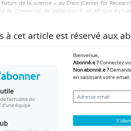
 Futurs de la science » au Crest (Center for Researc
) de l’Université de Stellenbosch, en Afrique du Sud
s à cet article est réservé aux 
a science africaine, et répondre aux besoins et intérêt
aine, ces leaders doivent se rencontrer régulièreme
 créé le forum Astil (African Science, Technology 
Bienvenue,
.
Abonné.e ?
Connectez-vou
Non abonné.e ?
Demandez
s'abonner
en saisissant votre email.
utile
de l’actualité du
il d’une équipe
S'iden
pub