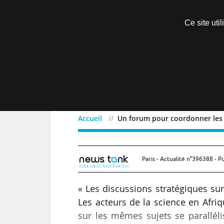
Découvrir sans engagement
Ce site uti
Menu
Accueil
Un forum pour coordonner les a
Un forum pour coordonner
Paris - Actualité n°396388 - P
« Les discussions stratégiques sur 
Les acteurs de la science en Afri
sur les mêmes sujets se parallél