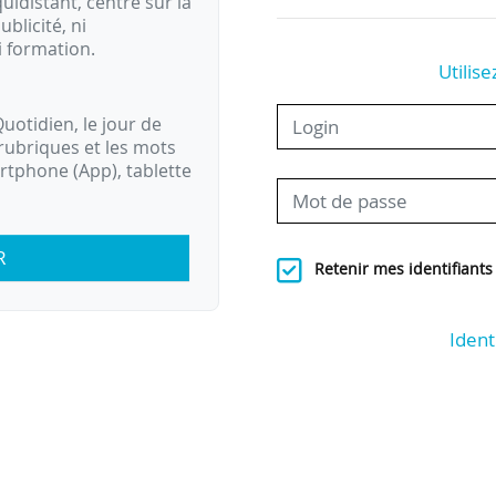
idistant, centré sur la
ublicité, ni
i formation.
Utilise
uotidien, le jour de
rubriques et les mots
artphone (App), tablette
R
Retenir mes identifiants
Ident