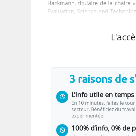
Hackmann, titulaire de la chaire «
Evaluation, Science and Technology
28/04/2025.
L'accè
« Pour améliorer la visibilité de l
la communauté scientifique afric
C’est dans ce but que nous avons
Innovation Leaders) », ajoute-t-elle
3 raisons de 
La réunion de création de…
L’info utile en temps 
En 10 minutes, faites le tour 
secteur. Bénéficiez du trava
expérimentée.
100% d’info, 0% de 