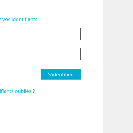
z vos identifiants
S'identifier
ifiants oubliés ?