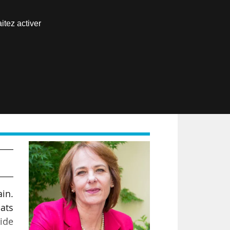
Nous joindre
itez activer
Espace abonné
EN
ain.
bats
ide