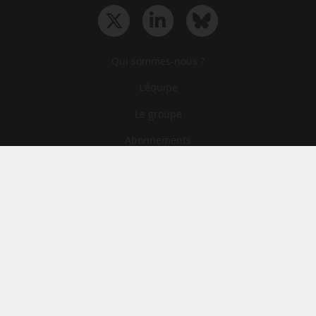
Qui sommes-nous ?
L‘équipe
Le groupe
Abonnements
Contact
Archives
CGA
Mentions légales
Confidentialité
Cookies