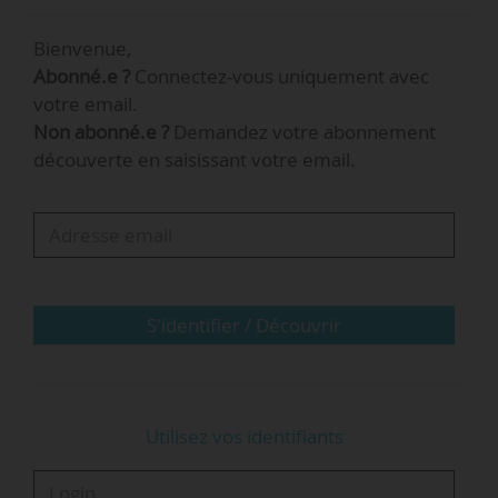
Le décret prévoit aussi que le recteur de région
Bienvenue,
académique « arrête la carte des groupements
Abonné.e ?
Connectez-vous uniquement avec
d’établissements (Greta) de la région
votre email.
académique et la liste des établissements
Non abonné.e ?
Demandez votre abonnement
supports qu’il présente au conseil consultatif
découverte en saisissant votre email.
régional de la formation continue des adultes
dont la composition et le fonctionnement sont
définis par arrêté du ministre en charge de
l’éducation ».
S'identifier / Découvrir
Utilisez vos identifiants