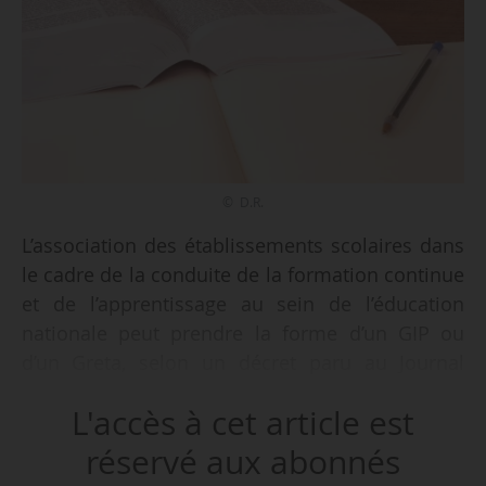
© D.R.
L’association des établissements scolaires dans
le cadre de la conduite de la formation continue
et de l’apprentissage au sein de l’éducation
nationale peut prendre la forme d’un GIP ou
d’un Greta, selon un décret paru au Journal
officiel du 18/04/2025. Le texte modifie l’article
L'accès à cet article est
D423-1 du code de l’éducation, qui évoquait
uniquement les Greta jusqu’ici.
réservé aux abonnés