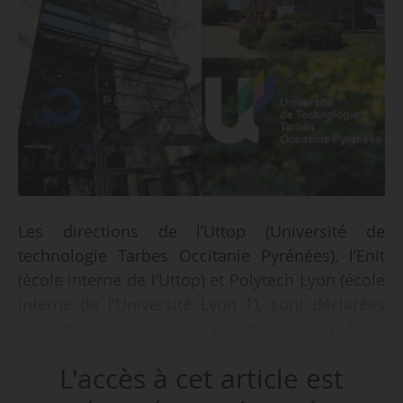
Les directions de l’Uttop (Université de
technologie Tarbes Occitanie Pyrénées), l’Enit
(école interne de l’Uttop) et Polytech Lyon (école
interne de l’Université Lyon 1), sont déclarées
vacantes au 01/09/2025 par trois avis, publiés
au Bulletin officiel du 17/04.
L'accès à cet article est
Les avis de l’Enit et de Polytech Lyon précisent