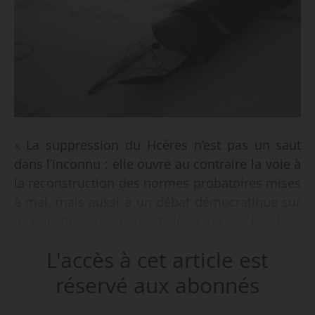
« La suppression du Hcéres n’est pas un saut
dans l’inconnu : elle ouvre au contraire la voie à
la reconstruction des normes probatoires mises
à mal, mais aussi à un débat démocratique sur
le rôle de l’université et de la recherche dans
l’espace politique », indique une tribune
L'accès à cet article est
favorable à la suppression de l’instance
d’évaluation, le 15/04/2025. Relayée dans Le
réservé aux abonnés
Monde du 16/04, elle est signée par 4 300