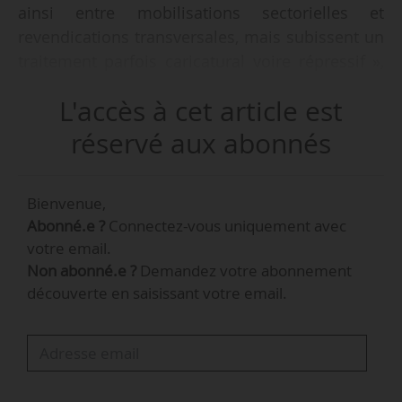
ainsi entre mobilisations sectorielles et
revendications transversales, mais subissent un
traitement parfois caricatural voire répressif »,
écrit Maeva Tisserand, dans une chronique pour
L'accès à cet article est
News Tank, le 15/04/2025. Elle y revient sur
l’évolution des revendications et mouvements
réservé aux abonnés
étudiants ces dernières années.
Bienvenue,
« Les mobilisations étaient un facteur
Abonné.e ?
Connectez-vous uniquement avec
d’émancipation important, en laissant la
votre email.
possibilité aux étudiants et étudiantes de
Non abonné.e ?
Demandez votre abonnement
soutenir ou non le mouvement étudiant,
découverte en saisissant votre email.
s’inscrivant ainsi dans la responsabilité de
l’université. La contestation étant rejetée hors
des murs de l’université, le rôle émancipateur
de cette dernière est affaibli. »