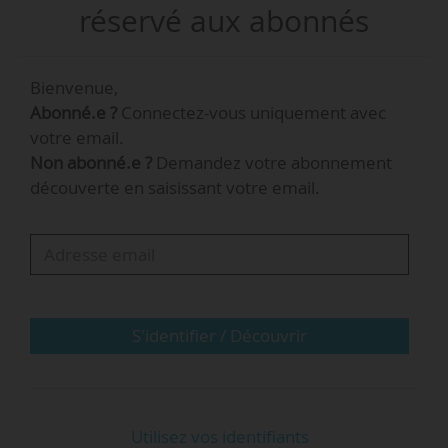
effectue à cette occasion un don de 1 M€.
réservé aux abonnés
« L’IHES s’appuie de plus en plus sur la
Bienvenue,
philanthropie pour financer son budget, qui
Abonné.e ?
Connectez-vous uniquement avec
s’élève à environ 10 M€ par an. Alors que la
votre email.
subvention accordée par le ministère de
Non abonné.e ?
Demandez votre abonnement
l’enseignement supérieur et de la recherche,
découverte en saisissant votre email.
autrefois prépondérante, représente aujourd’hui
moins d’un tiers de ce budget, le soutien de
mécènes privés - entreprises, fondations,
individus - est désormais indispensable au bon
fonctionnement de l’institut »…
S'identifier / Découvrir
Utilisez vos identifiants