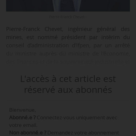
Pierre-Franck Chevet -
Pierre-Franck Chevet, ingénieur général des
mines, est nommé président par intérim du
conseil d’administration d’Ifpen, par un arrêté
du ministre auprès du ministre de l’économie,
des finances et de la souveraineté industrielle et
numérique, chargé de l’industrie et de l’énergie,
L'accès à cet article est
en date du 10/04/2025 et paru au Journal officiel
du 12/04.
réservé aux abonnés
Il est P-DG d’Ifpen depuis le 02/06/2020, ayant
Bienvenue,
succédé à Didier Houssin, et son mandat se
Abonné.e ?
Connectez-vous uniquement avec
termine mi-2025. « A priori, ce mandat est
votre email.
renouvelable, mais ce n’est pas moi qui décide,
Non abonné.e ?
Demandez votre abonnement
c’est l’affaire du Gouvernement », déclarait-il à