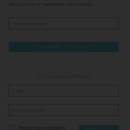
découverte en saisissant votre email.
News Tank le 04/12/2024.
Diplômé de l’École polytechnique et de l’Ensae,
Pierre-Franck Chevet débute sa carrière en 1986
à l’ASN (aujourd’hui ASNR) où il est responsable
des réacteurs nucléaires, adjoint au directeur.
S'identifier / Découvrir
Il devient…
Utilisez vos identifiants
Retenir mes identifiants