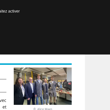
Nous joindre
itez activer
Espace abonné
EN
avec
 et
© Alice Maes