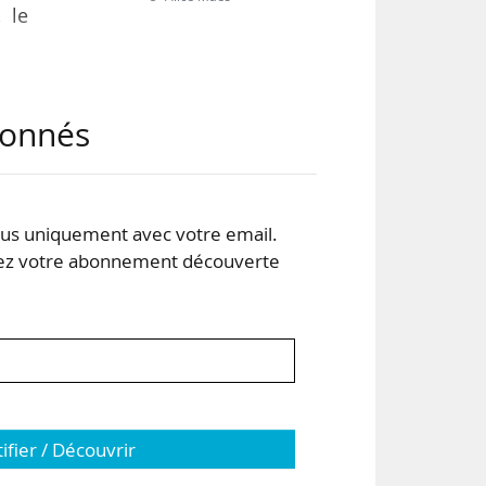
, le
r de
abonnés
 de
ces
s uniquement avec votre email.
 de
 votre abonnement découverte
tifier / Découvrir