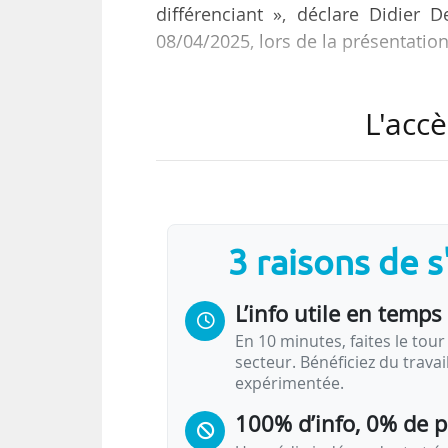
différenciant », déclare Didier D
08/04/2025, lors de la présentation
Celui-ci prévoit notamment de ren
L'accè
nouveaux thèmes autour de la cy
doubler l’activité de recherche
proviennent de la recherche sur un
« Notre recherche sera à 90 % a
3 raisons de 
faire de la recherche sans impliqu
L’info utile en temps 
En 10 minutes, faites le tour 
secteur. Bénéficiez du trava
expérimentée.
100% d’info, 0% de 