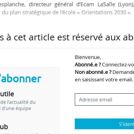
esplanche, directeur général d’Ecam LaSalle (Lyon)
 du plan stratégique de l’école « Orientations 2030 ».
forcer sa politique de recherche en faisant émerge
s à cet article est réservé aux 
bersécurité et du smart lean green. L’objectif est
 d’ici 2030 : « Actuellement, 1 M€ de nos ressour
 budget annuel de 18 M€, soit 5,5 %. »
Bienvenue,
Abonné.e ?
Connectez-vou
ppliquée, car nous ne pouvons pas nous permettre
Non abonné.e ?
Demandez
s'abonner
er les…
en saisissant votre email.
utile
de l’actualité du
il d’une équipe
S'iden
pub