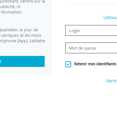
idistant, centré sur la
ublicité, ni
i formation.
Utilise
uotidien, le jour de
rubriques et les mots
artphone (App), tablette
R
Retenir mes identifiants
Ident