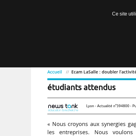
Découvrir sans engagement
Ce site uti
Menu
Accueil
Ecam LaSalle : doubler l’activi
Ecam LaSalle : doubler l’
étudiants attendus
Lyon - Actualité n°394800 - Pu
« Nous croyons aux synergies gagn
les entreprises. Nous voulons 