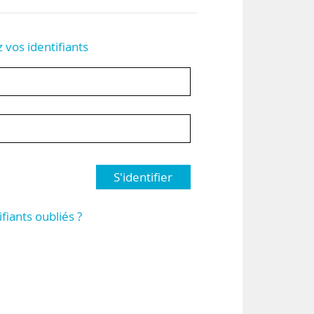
z vos identifiants
S'identifier
ifiants oubliés ?