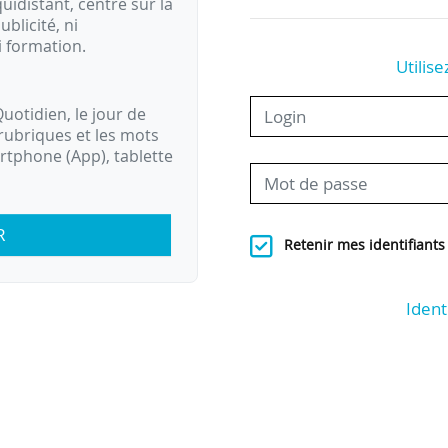
idistant, centré sur la
ublicité, ni
i formation.
Utilise
uotidien, le jour de
rubriques et les mots
artphone (App), tablette
R
Retenir mes identifiants
Ident