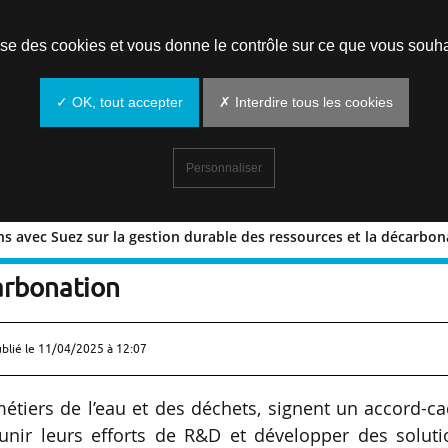
Prendre un rendez-vous
lise des cookies et vous donne le contrôle sur ce que vous souha
✓ OK, tout accepter
✗ Interdire tous les cookies
Personnaliser
ns avec Suez sur la gestion durable des ressources et la décarbon
cinq ans avec Suez sur la gestion dura
arbonation
ublié le
11/04/2025 à 12:07
métiers de l’eau et des déchets, signent un accord-c
unir leurs efforts de R&D et développer des soluti