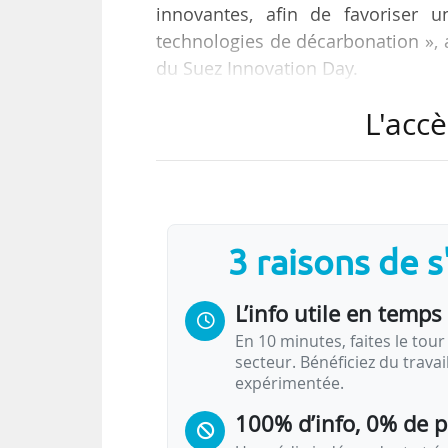
innovantes, afin de favoriser 
technologies de décarbonation », a
du Suez Innovation Day.
L'accè
Les partenaires mettront en comm
• la gestion des boues d’épuration 
• le dessalement de l’eau de mer ;
• le traitement des micropolluants 
• la réduction des PFAS (composés 
3 raisons de 
• la décarbonation des secteurs ind
• l’amélioration des processus de g
L’info utile en temps 
robotique ;
• et le démantèlement et la transf
En 10 minutes, faites le tour 
secteur. Bénéficiez du trava
expérimentée.
Ils…
100% d’info, 0% de 