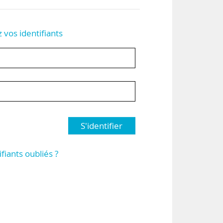
z vos identifiants
S'identifier
ifiants oubliés ?