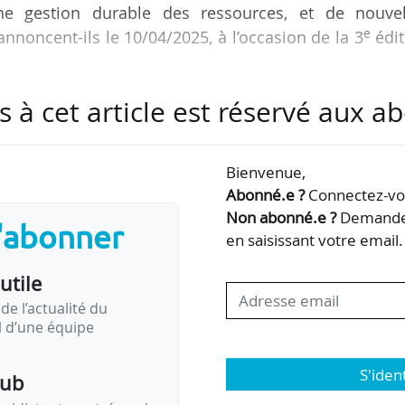
une gestion durable des ressources, et de nouvel
e
nnoncent-ils le 10/04/2025, à l’occasion de la 3
édit
s à cet article est réservé aux 
un leurs compétences sur :
;
Bienvenue,
;
Abonné.e ?
Connectez-vou
perfluoroalkylés) ;
Non abonné.e ?
Demandez
s'abonner
ustriels,
en saisissant votre email.
estion des déchets, via l’intelligence artificielle e
utile
ormation de la matière.
de l’actualité du
il d’une équipe
S'iden
pub