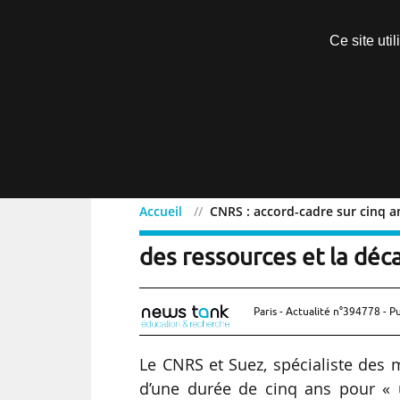
Découvrir sans engagement
Ce site uti
Menu
Accueil
CNRS : accord-cadre sur cinq a
CNRS : accord-cadre sur 
des ressources et la déc
Paris - Actualité n°394778 - P
Le CNRS et Suez, spécialiste des 
d’une durée de cinq ans pour « 