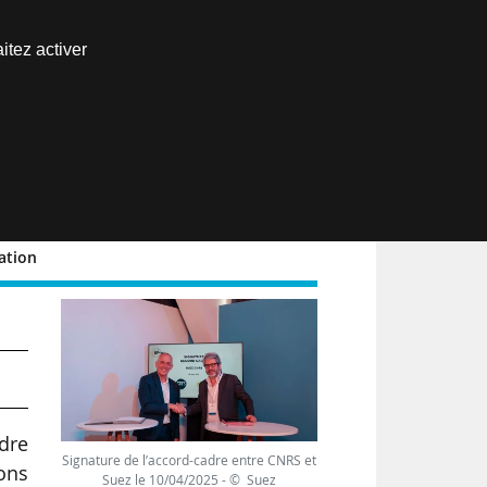
Nous joindre
itez activer
Espace abonné
EN
ation
ble
adre
Signature de l’accord-cadre entre CNRS et
ons
Suez le 10/04/2025 - © Suez