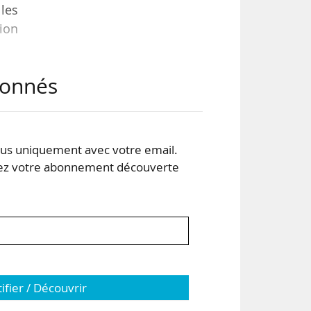
les
ion
abonnés
s uniquement avec votre email.
 votre abonnement découverte
t la
tifier / Découvrir