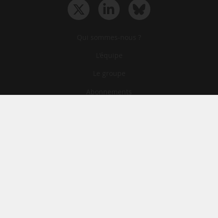
Qui sommes-nous ?
L‘équipe
Le groupe
Abonnements
Contact
Archives
CGA
Mentions légales
Confidentialité
Cookies