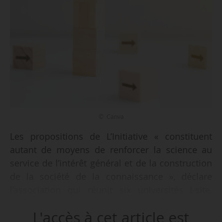
© Canva
Les propositions de L’Initiative « constituent
autant de moyens de renforcer la science au
service de l’intérêt général et de la construction
de la société de la connaissance », déclare
l’association qui réunit six universités I-site,
dans sa contribution sur la revoyure de la LPR
L'accès à cet article est
transmise au MESR, et consultée par News Tank