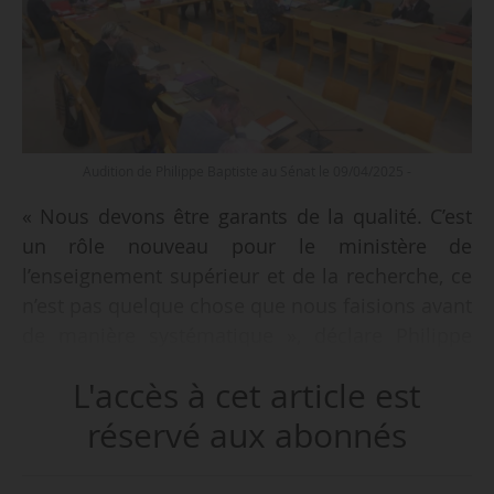
Audition de Philippe Baptiste au Sénat le 09/04/2025 -
« Nous devons être garants de la qualité. C’est
un rôle nouveau pour le ministère de
l’enseignement supérieur et de la recherche, ce
n’est pas quelque chose que nous faisions avant
de manière systématique », déclare Philippe
Baptiste, ministre chargé de l’ESR, lors de son
L'accès à cet article est
audition par la commission éducation du Sénat,
le 09/04/2025.
réservé aux abonnés
« Nous devons le faire d’autant plus