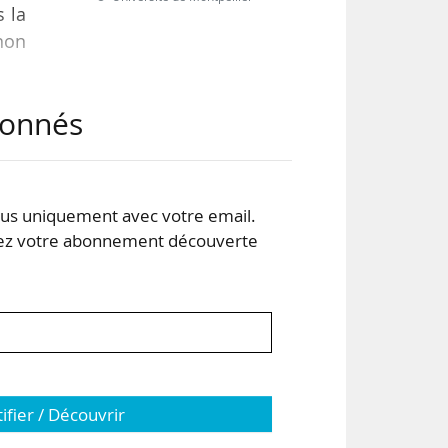
s la
non
abonnés
Unis
ues
s uniquement avec votre email.
rmée
 votre abonnement découverte
tifier / Découvrir