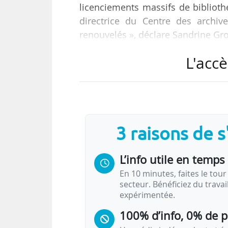
licenciements massifs de biblioth
directrice du Centre des archiv
renouvelés », déclare Sandrine Gr
L'accè
Elle réagit aux impacts de la pol
d’Amérique, à l’encontre de la
universitaires et leurs personnels.
« Des livres ont aussi été retiré
3 raisons de 
américaine : c’est clairement de l
L’info utile en temps 
En 10 minutes, faites le tour 
secteur. Bénéficiez du trava
expérimentée.
100% d’info, 0% de 