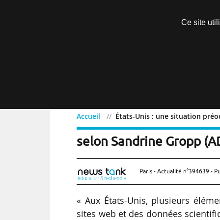
Découvrir sans engagement
Ce site uti
Menu
Accueil
États-Unis : une situation pré
États-Unis : une situati
selon Sandrine Gropp (
Paris - Actualité n°394639 - P
« Aux États-Unis, plusieurs élém
sites web et des données scientifi