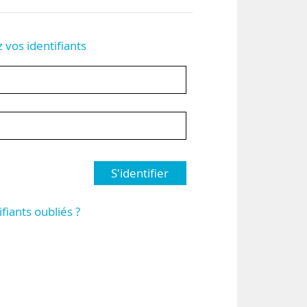
z vos identifiants
S'identifier
ifiants oubliés ?