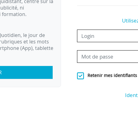
idistant, centré sur la
ublicité, ni
i formation.
Utilise
uotidien, le jour de
rubriques et les mots
artphone (App), tablette
R
Retenir mes identifiants
Ident