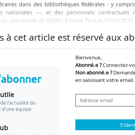
écaires dans des bibliothèques fédérales - y compri
es nationales —, et des personnels contractuels 
opp, présidente de l’ADBU à News Tank le 10/04/2025.
s à cet article est réservé aux 
itique menée par Donald Trump, président des États-
 recherche et plus spécifiquement des bibliothèq
Bienvenue,
Abonné.e ?
Connectez-vou
s et interdits des bibliothèques des écoles de l’a
Non abonné.e ?
Demandez
s'abonner
a censure. Cette ingérence pose de…
en saisissant votre email.
utile
de l’actualité du
il d’une équipe
S'iden
pub