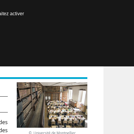
Nous joindre
itez activer
Espace abonné
EN
des
 des
© Université de Montpellier