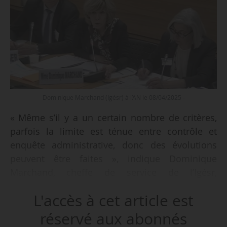
Dominique Marchand (Igésr) à l’AN le 08/04/2025 -
« Même s’il y a un certain nombre de critères,
parfois la limite est ténue entre contrôle et
enquête administrative, donc des évolutions
peuvent être faites », indique Dominique
Marchand, cheffe de service de l’Igésr,
auditionnée le 08/04/2025 par la commission
L'accès à cet article est
d’enquête de l’AN sur le contrôle et la
prévention par l’État des violences dans les
réservé aux abonnés