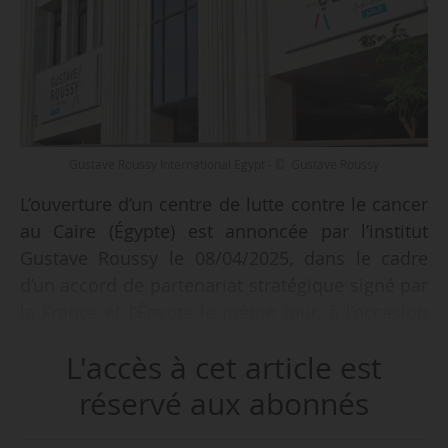
Gustave Roussy International Egypt - © Gustave Roussy
L’ouverture d’un centre de lutte contre le cancer
au Caire (Égypte) est annoncée par l’institut
Gustave Roussy le 08/04/2025, dans le cadre
d’un accord de partenariat stratégique signé par
la France et l’Égypte le même jour, à l’occasion
du voyage d’État du président de la République
L'accès à cet article est
Emmanuel Macron.
réservé aux abonnés
« Nous jetons les bases d’un premier centre
d’excellence en Égypte, alliant soins, recherche